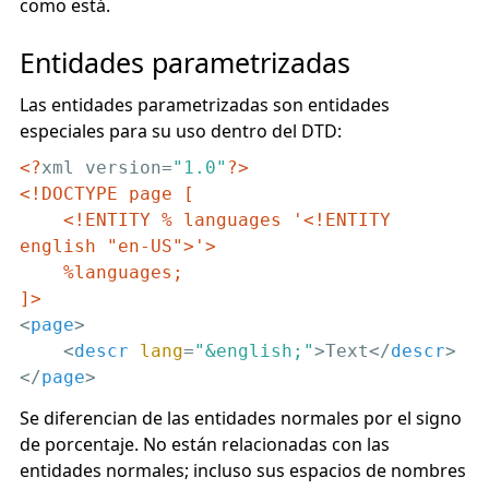
como está.
Entidades parametrizadas
Las entidades parametrizadas son entidades
especiales para su uso dentro del DTD:
<?
xml version=
"1.0"
?>
<!DOCTYPE page [

    <!ENTITY % languages '<!ENTITY 
english "en-US">'>

    %languages;

]>
<
page
>
<
descr
lang
=
"&english;"
>
Text
</
descr
>
</
page
>
Se diferencian de las entidades normales por el signo
de porcentaje. No están relacionadas con las
entidades normales; incluso sus espacios de nombres