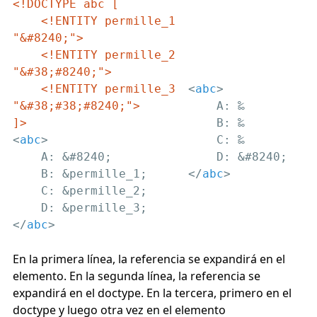
<!DOCTYPE abc [

    <!ENTITY permille_1 
"&#8240;">

    <!ENTITY permille_2 
"&#38;#8240;">

    <!ENTITY permille_3 
<
abc
>
"&#38;#38;#8240;">

    A: ‰

]>
    B: ‰

<
abc
>
    C: ‰

    A: &#8240;

    B: &permille_1;

</
abc
>
    C: &permille_2;

</
abc
>
En la primera línea, la referencia se expandirá en el
elemento. En la segunda línea, la referencia se
expandirá en el doctype. En la tercera, primero en el
doctype y luego otra vez en el elemento