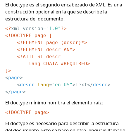
El doctype es el segundo encabezado de XML. Es una
construcción opcional en la que se describe la
estructura del documento.
<?
xml version=
"1.0"
?>
<!DOCTYPE page [

    <!ELEMENT page (descr)*>

    <!ELEMENT descr ANY>

    <!ATTLIST descr

        lang CDATA #REQUIRED>

]>
<
page
>
<
descr
lang
=
"en-US"
>
Text
</
descr
>
</
page
>
El doctype mínimo nombra el elemento raíz:
<!DOCTYPE page>
El doctype es necesario para describir la estructura
del documento. Esto se hace en otro lenguaje llamado