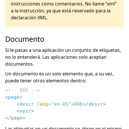
instrucciones como comentarios. No llame
“xml”
a la instrucción, ya que está reservado para la
declaración XML.
Documento
Si le pasas a una aplicación un conjunto de etiquetas,
no lo entenderá. Las aplicaciones solo aceptan
documentos.
Un documento es un solo elemento que, a su vez,
puede tener otros elementos dentro:
<!-- XXE -->
<
page
>
<
descr
lang
=
"en-US"
>
XXE
</
descr
>
<
xyz
/>
</
page
>
Las etiquetas en un documento se abren en el mismo