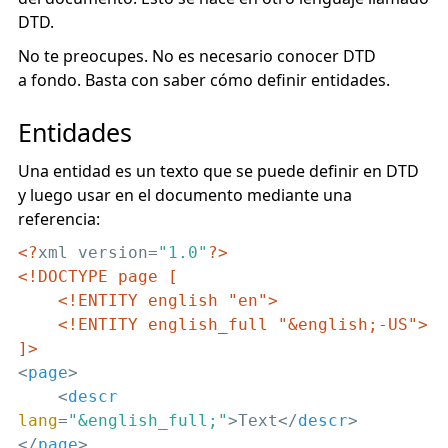
DTD.
No te preocupes. No es necesario conocer DTD
a fondo. Basta con saber cómo definir entidades.
Entidades
Una entidad es un texto que se puede definir en DTD
y luego usar en el documento mediante una
referencia:
<?
xml version=
"1.0"
?>
<!DOCTYPE page [

    <!ENTITY english "en">

    <!ENTITY english_full "&english;-US">

]>
<
page
>
<
descr
lang
=
"&english_full;"
>
Text
</
descr
>
</
page
>