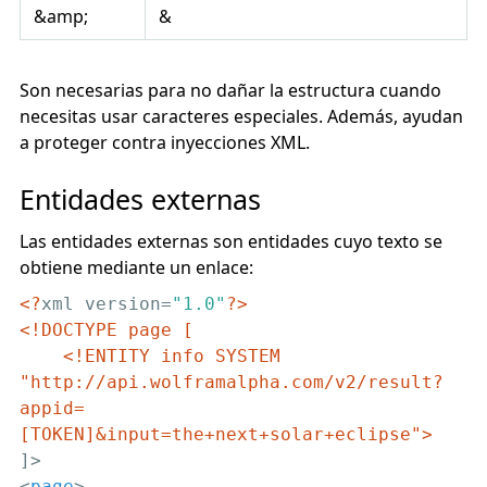
&amp;
&
Son necesarias para no dañar la estructura cuando
necesitas usar caracteres especiales. Además, ayudan
a proteger contra inyecciones XML.
Entidades externas
Las entidades externas son entidades cuyo texto se
obtiene mediante un enlace:
<?
xml version=
"1.0"
?>
<!DOCTYPE page [

    <!ENTITY info SYSTEM 
"http://api.wolframalpha.com/v2/result?
appid=
[TOKEN]&input=the+next+solar+eclipse">
<
page
>