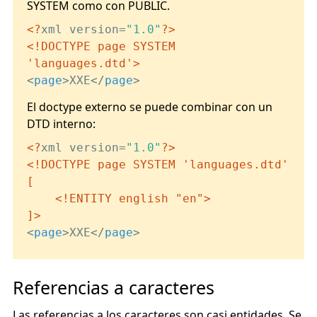
SYSTEM como con PUBLIC.
<?
xml version=
"1.0"
?>
<!DOCTYPE page SYSTEM 
'languages.dtd'>
<
page
>
XXE
</
page
>
El doctype externo se puede combinar con un
DTD interno:
<?
xml version=
"1.0"
?>
<!DOCTYPE page SYSTEM 'languages.dtd' 
[

    <!ENTITY english "en">

]>
<
page
>
XXE
</
page
>
Referencias a caracteres
Las referencias a los caracteres son casi entidades. Se