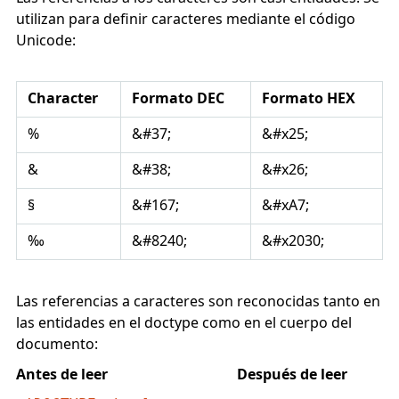
utilizan para definir caracteres mediante el código
Unicode:
Character
Formato DEC
Formato HEX
%
&#37;
&#x25;
&
&#38;
&#x26;
§
&#167;
&#xA7;
‰
&#8240;
&#x2030;
Las referencias a caracteres son reconocidas tanto en
las entidades en el doctype como en el cuerpo del
documento:
Antes de leer
Después de leer