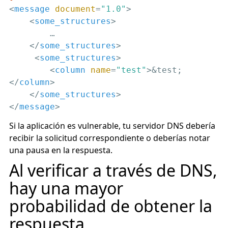
<
message
document
=
"1.0"
>
<
some_structures
>
        …

</
some_structures
>
<
some_structures
>
<
column
name
=
"test"
>
&test;
</
column
>
</
some_structures
>
</
message
>
Si la aplicación es vulnerable, tu servidor DNS debería
recibir la solicitud correspondiente o deberías notar
una pausa en la respuesta.
Al verificar a través de DNS,
hay una mayor
probabilidad de obtener la
respuesta.