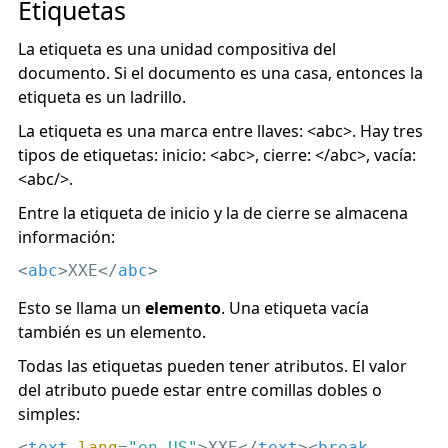
Etiquetas
La etiqueta es una unidad compositiva del
documento. Si el documento es una casa, entonces la
etiqueta es un ladrillo.
La etiqueta es una marca entre llaves: <abc>. Hay tres
tipos de etiquetas: inicio: <abc>, cierre: </abc>, vacía:
<abc/>.
Entre la etiqueta de inicio y la de cierre se almacena
información:
<
abc
>
XXE
</
abc
>
Esto se llama un
elemento
. Una etiqueta vacía
también es un elemento.
Todas las etiquetas pueden tener atributos. El valor
del atributo puede estar entre comillas dobles o
simples:
<
text
lang
=
"en-US"
>
XXE
</
text
>
<
break