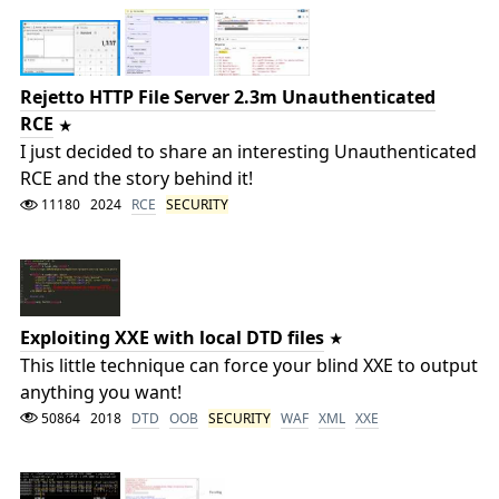
Rejetto HTTP File Server 2.3m Unauthenticated
RCE
I just decided to share an interesting Unauthenticated
RCE and the story behind it!
11180
2024
RCE
SECURITY
Exploiting XXE with local DTD files
This little technique can force your blind XXE to output
anything you want!
50864
2018
DTD
OOB
SECURITY
WAF
XML
XXE